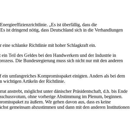
eeffizienzrichtlinie. „Es ist überfällig, dass die
Es ist dringend nötig, dass Deutschland sich in die Verhandlungen
 eine schlanke Richtlinie mit hoher Schlagkraft ein.
t ein Teil des Geldes bei den Handwerkern und der Industrie in
sprozess. Die Bundesregierung muss sich nicht nur mit den anderen
uf ein umfangreiches Kompromisspaket einigten. Anders als bei dem
 wichtigen Artikeln der Richtlinie.
 anstrebt, möglichst unter dänischer Präsidentschaft, d.h. bis Ende
Ausschussvotum, ohne vorherige Abstimmung im Plenum, beginnen.
promisspaket zu äußern. Wir gehen davon aus, dass es keine
unächst gemeinsam abzustimmen und dann mit den anderen Institutionen