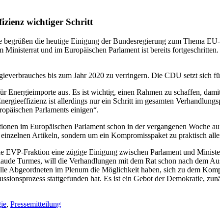
ienz wichtiger Schritt
egrüßen die heutige Einigung der Bundesregierung zum Thema EU-Energi
inisterrat und im Europäischen Parlament ist bereits fortgeschritten. 
gieverbrauches bis zum Jahr 2020 zu verringern. Die CDU setzt sich für
für Energieimporte aus. Es ist wichtig, einen Rahmen zu schaffen, dami
nergieeffizienz ist allerdings nur ein Schritt im gesamten Verhandlung
ropäischen Parlaments einigen“.
raktionen im Europäischen Parlament schon in der vergangenen Woche a
einzelnen Artikeln, sondern um ein Kompromisspaket zu praktisch allen
EVP-Fraktion eine zügige Einigung zwischen Parlament und Ministerrat
 Claude Turmes, will die Verhandlungen mit dem Rat schon nach dem 
s alle Abgeordneten im Plenum die Möglichkeit haben, sich zu dem Kom
ussionsprozess stattgefunden hat. Es ist ein Gebot der Demokratie, z
ie
,
Pressemitteilung