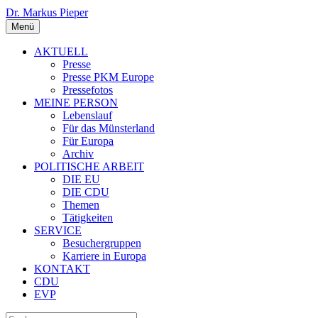
Dr. Markus Pieper
Menü
AKTUELL
Presse
Presse PKM Europe
Pressefotos
MEINE PERSON
Lebenslauf
Für das Münsterland
Für Europa
Archiv
POLITISCHE ARBEIT
DIE EU
DIE CDU
Themen
Tätigkeiten
SERVICE
Besuchergruppen
Karriere in Europa
KONTAKT
CDU
EVP