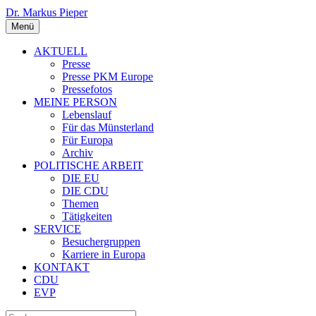
Dr. Markus Pieper
Menü
AKTUELL
Presse
Presse PKM Europe
Pressefotos
MEINE PERSON
Lebenslauf
Für das Münsterland
Für Europa
Archiv
POLITISCHE ARBEIT
DIE EU
DIE CDU
Themen
Tätigkeiten
SERVICE
Besuchergruppen
Karriere in Europa
KONTAKT
CDU
EVP