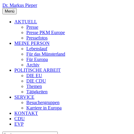
Dr. Markus Pieper
Menü
AKTUELL
Presse
Presse PKM Europe
Pressefotos
MEINE PERSON
Lebenslauf
Für das Münsterland
Für Europa
Archiv
POLITISCHE ARBEIT
DIE EU
DIE CDU
Themen
Tätigkeiten
SERVICE
Besuchergruppen
Karriere in Europa
KONTAKT
CDU
EVP