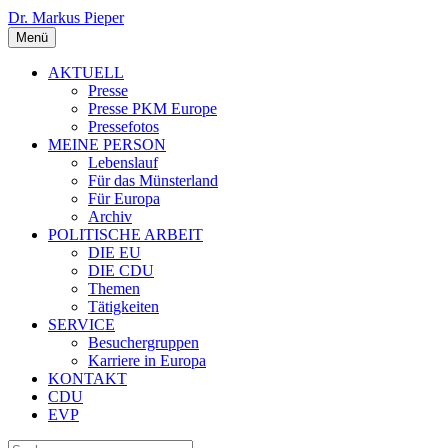
Dr. Markus Pieper
Menü
AKTUELL
Presse
Presse PKM Europe
Pressefotos
MEINE PERSON
Lebenslauf
Für das Münsterland
Für Europa
Archiv
POLITISCHE ARBEIT
DIE EU
DIE CDU
Themen
Tätigkeiten
SERVICE
Besuchergruppen
Karriere in Europa
KONTAKT
CDU
EVP