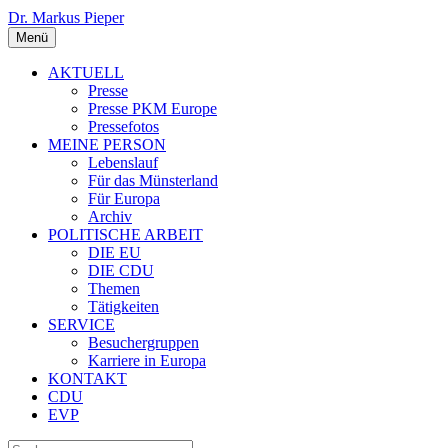
Dr. Markus Pieper
Menü
AKTUELL
Presse
Presse PKM Europe
Pressefotos
MEINE PERSON
Lebenslauf
Für das Münsterland
Für Europa
Archiv
POLITISCHE ARBEIT
DIE EU
DIE CDU
Themen
Tätigkeiten
SERVICE
Besuchergruppen
Karriere in Europa
KONTAKT
CDU
EVP