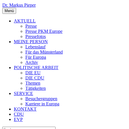
Dr. Markus Pieper
Menü
AKTUELL
Presse
Presse PKM Europe
Pressefotos
MEINE PERSON
Lebenslauf
Für das Münsterland
Für Europa
Archiv
POLITISCHE ARBEIT
DIE EU
DIE CDU
Themen
Tätigkeiten
SERVICE
Besuchergruppen
Karriere in Europa
KONTAKT
CDU
EVP