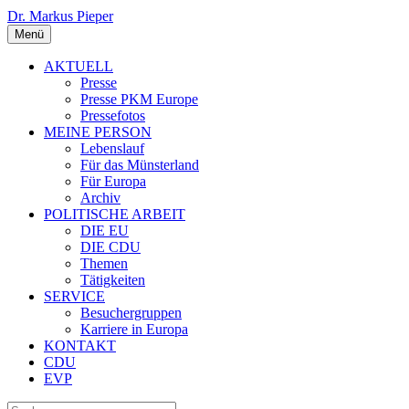
Dr. Markus Pieper
Menü
AKTUELL
Presse
Presse PKM Europe
Pressefotos
MEINE PERSON
Lebenslauf
Für das Münsterland
Für Europa
Archiv
POLITISCHE ARBEIT
DIE EU
DIE CDU
Themen
Tätigkeiten
SERVICE
Besuchergruppen
Karriere in Europa
KONTAKT
CDU
EVP