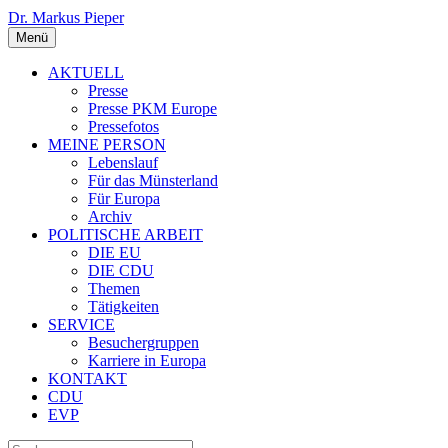
Dr. Markus Pieper
Menü
AKTUELL
Presse
Presse PKM Europe
Pressefotos
MEINE PERSON
Lebenslauf
Für das Münsterland
Für Europa
Archiv
POLITISCHE ARBEIT
DIE EU
DIE CDU
Themen
Tätigkeiten
SERVICE
Besuchergruppen
Karriere in Europa
KONTAKT
CDU
EVP