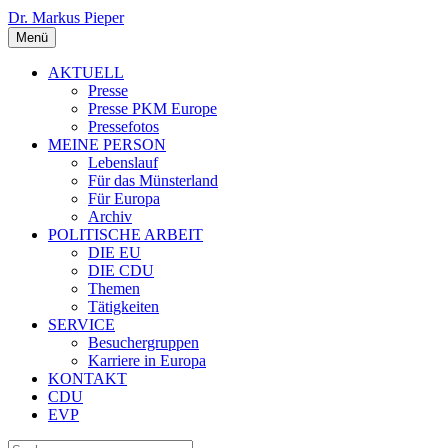
Dr. Markus Pieper
Menü
AKTUELL
Presse
Presse PKM Europe
Pressefotos
MEINE PERSON
Lebenslauf
Für das Münsterland
Für Europa
Archiv
POLITISCHE ARBEIT
DIE EU
DIE CDU
Themen
Tätigkeiten
SERVICE
Besuchergruppen
Karriere in Europa
KONTAKT
CDU
EVP