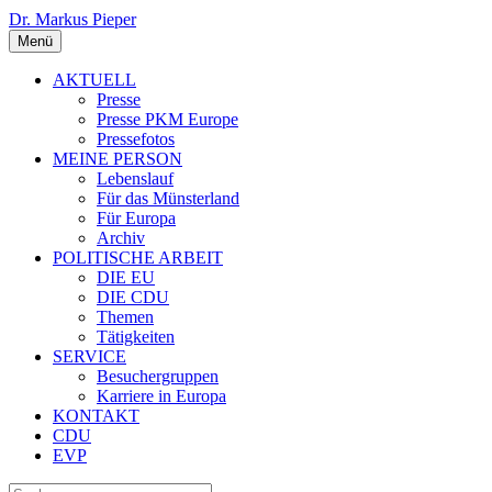
Dr. Markus Pieper
Menü
AKTUELL
Presse
Presse PKM Europe
Pressefotos
MEINE PERSON
Lebenslauf
Für das Münsterland
Für Europa
Archiv
POLITISCHE ARBEIT
DIE EU
DIE CDU
Themen
Tätigkeiten
SERVICE
Besuchergruppen
Karriere in Europa
KONTAKT
CDU
EVP